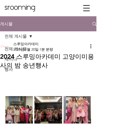
게시물
전체 게시물
스루밍아카데미
전체 게시물
2025년 1월 20일
1분 분량
2024 스루밍아카데미 고양이미용
세미나
사의 밤 송년행사
행사