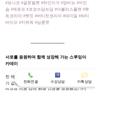
#보니코
#글로벌펫
#하인이거
#앙비뉴
#아인
솝
#제로프
#코코쓰담쓰담
#더블리스풀캣
#펫
트코리아
#펫킷
#버티컷코리아
#데이일
#씨티
바이오
#지위픽
#심콩캣
서로를 응원하며 함께 성장해 가는 스루밍아
카데미
한 해를 마무리하는 자리인 만큼 마음과 목표
전화연결
수강상담
카톡상담
가 같은 스루밍아카데미 가족들이 오랜만에 
얼굴을 마주 보며 함께 서로를 응원했습니다
https://video.wixstatic.com/video/e6d78d_2f
8df459db55427db482b67b81b84b5a/720p/m
p4/file.mp4