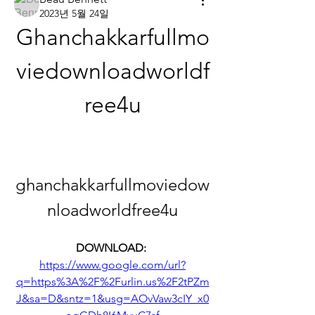
2023년 5월 24일
Ghanchakkarfullmo
viedownloadworldf
ree4u
ghanchakkarfullmoviedow
nloadworldfree4u
DOWNLOAD: 
https://www.google.com/url?
q=https%3A%2F%2Furlin.us%2F2tPZm
J&sa=D&sntz=1&usg=AOvVaw3cIY_x0