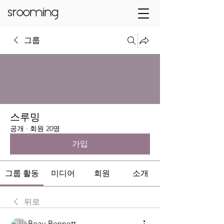
그룹
스루밍
공개
·
회원 20명
가입
그룹 활동
미디어
회원
소개
뒤로
Beau Bennett