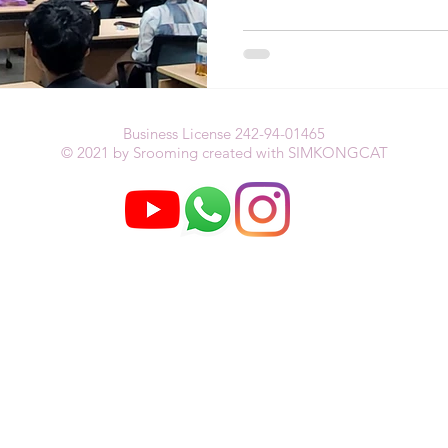
Business License 242-94-01465
© 2021 by Srooming created with SIMKONGCAT